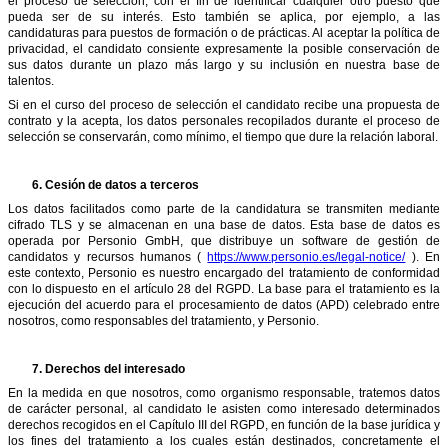
el proceso de selección, con el fin de identificar cualquier otro puesto que
pueda ser de su interés. Esto también se aplica, por ejemplo, a las
candidaturas para puestos de formación o de prácticas. Al aceptar la política de
privacidad, el candidato consiente expresamente la posible conservación de
sus datos durante un plazo más largo y su inclusión en nuestra base de
talentos.
Si en el curso del proceso de selección el candidato recibe una propuesta de
contrato y la acepta, los datos personales recopilados durante el proceso de
selección se conservarán, como mínimo, el tiempo que dure la relación laboral.
6.
Cesión de datos a terceros
Los datos facilitados como parte de la candidatura se transmiten mediante
cifrado TLS y se almacenan en una base de datos. Esta base de datos es
operada por Personio GmbH, que distribuye un software de gestión de
candidatos y recursos humanos (
https://www.personio.es/legal-notice/
). En
este contexto, Personio es nuestro encargado del tratamiento de conformidad
con lo dispuesto en el artículo 28 del RGPD. La base para el tratamiento es la
ejecución del acuerdo para el procesamiento de datos (APD) celebrado entre
nosotros, como responsables del tratamiento, y Personio.
7.
Derechos del interesado
En la medida en que nosotros, como organismo responsable, tratemos datos
de carácter personal, al candidato le asisten como interesado determinados
derechos recogidos en el Capítulo III del RGPD, en función de la base jurídica y
los fines del tratamiento a los cuales están destinados, concretamente el