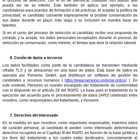
el proceso de selección, con el fin de identificar cualquier otro puesto que
pueda ser de su interés. Esto también se aplica, por ejemplo, a las
candidaturas para puestos de formación o de prácticas. Al aceptar la política de
privacidad, el candidato consiente expresamente la posible conservación de
sus datos durante un plazo más largo y su inclusión en nuestra base de
talentos.
Si en el curso del proceso de selección el candidato recibe una propuesta de
contrato y la acepta, los datos personales recopilados durante el proceso de
selección se conservarán, como mínimo, el tiempo que dure la relación laboral.
6.
Cesión de datos a terceros
Los datos facilitados como parte de la candidatura se transmiten mediante
cifrado TLS y se almacenan en una base de datos. Esta base de datos es
operada por Personio GmbH, que distribuye un software de gestión de
candidatos y recursos humanos (
https://www.personio.es/legal-notice/
). En
este contexto, Personio es nuestro encargado del tratamiento de conformidad
con lo dispuesto en el artículo 28 del RGPD. La base para el tratamiento es la
ejecución del acuerdo para el procesamiento de datos (APD) celebrado entre
nosotros, como responsables del tratamiento, y Personio.
7.
Derechos del interesado
En la medida en que nosotros, como organismo responsable, tratemos datos
de carácter personal, al candidato le asisten como interesado determinados
derechos recogidos en el Capítulo III del RGPD, en función de la base jurídica y
los fines del tratamiento a los cuales están destinados, concretamente el